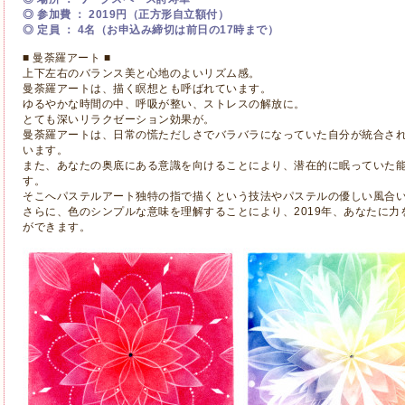
◎ 参加費 ： 2019円（正方形自立額付）
◎ 定員 ： 4名（お申込み締切は前日の17時まで）
■ 曼荼羅アート ■
上下左右のバランス美と心地のよいリズム感。
曼荼羅アートは、描く瞑想とも呼ばれています。
ゆるやかな時間の中、呼吸が整い、ストレスの解放に。
とても深いリラクゼーション効果が。
曼荼羅アートは、日常の慌ただしさでバラバラになっていた自分が統合さ
います。
また、あなたの奥底にある意識を向けることにより、潜在的に眠っていた
す。
そこへパステルアート独特の指で描くという技法やパステルの優しい風合
さらに、色のシンプルな意味を理解することにより、2019年、あなたに
ができます。