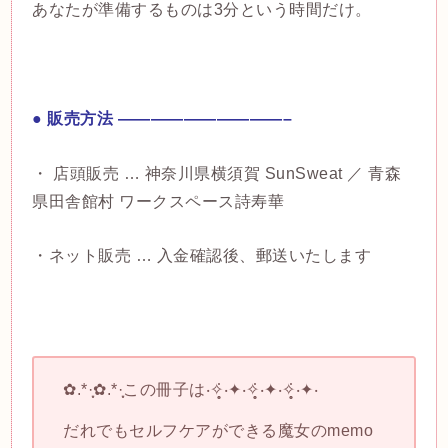
あなたが準備するものは3分という時間だけ。
● 販売方法 ——————————–
・ 店頭販売 … 神奈川県横須賀 SunSweat ／ 青森
県田舎館村 ワークスペース詩寿華
・ネット販売 … 入金確認後、郵送いたします
✿.*·̩͙✿.*·̩͙この冊子は‧✧̣̥̇‧✦‧✧̣̥̇‧✦‧✧̣̥̇‧✦‧
だれでもセルフケアができる魔女のmemo