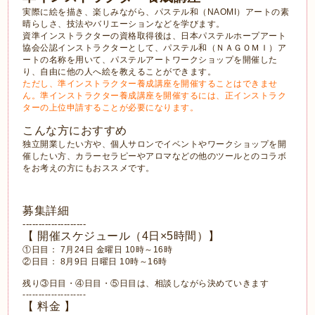
実際に絵を描き、楽しみながら、パステル和（NAOMI）アートの素
晴らしさ、技法やバリエーションなどを学びます。
資準インストラクターの資格取得後は、日本パステルホープアート
協会公認インストラクターとして、パステル和（ＮＡＧＯＭＩ）ア
ートの名称を用いて、パステルアートワークショップを開催した
り、自由に他の人へ絵を教えることができます。
ただし、準インストラクター養成講座を開催することはできませ
ん。準インストラクター養成講座を開催するには、正インストラク
ターの上位申請することが必要になります。
こんな方におすすめ
独立開業したい方や、個人サロンでイベントやワークショップを開
催したい方、カラーセラピーやアロマなどの他のツールとのコラボ
をお考えの方にもおススメです。
募集詳細
--------------------
【 開催スケジュール（4日×5時間）】
①日目： 7月24日 金曜日 10時～16時
②日目： 8月9日 日曜日 10時～16時
残り③日目・④日目・⑤日目は、相談しながら決めていきます
--------------------
【 料金 】