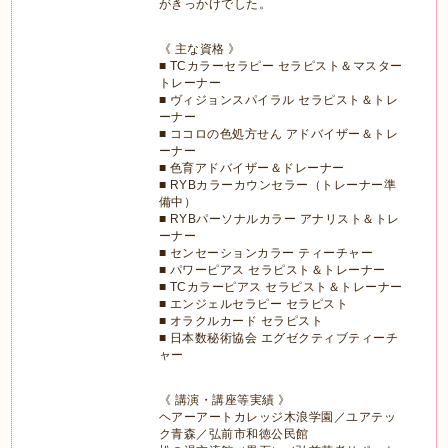
がきっかけでした。
《 主な資格 》
■ TCカラーセラピー セラピスト＆マスター
トレーナー
■ ヴィジョンスパイラル セラピスト＆トレ
ーナー
■ ココロの色処方せん アドバイザー＆トレ
ーナー
■ 色育アドバイザー＆ドレーナー
■ RYBカラーカウンセラー（トレーナー準
備中）
■ RYBパーソナルカラー アナリスト＆トレ
ーナー
■ センセーションカラー ティーチャー
■ パワーピアス セラピスト＆トレーナー
■ TCカラーピアス セラピスト＆トレーナー
■ エンジェルセラピー セラピスト
■ オラクルカード セラピスト
■ 日本数秘術協会 エグゼクティブティーチ
ャー
《 講演・講座等実績 》
ヘアーアートカレッジ木浪学園／ユアテッ
ク青森／弘前市和徳公民館