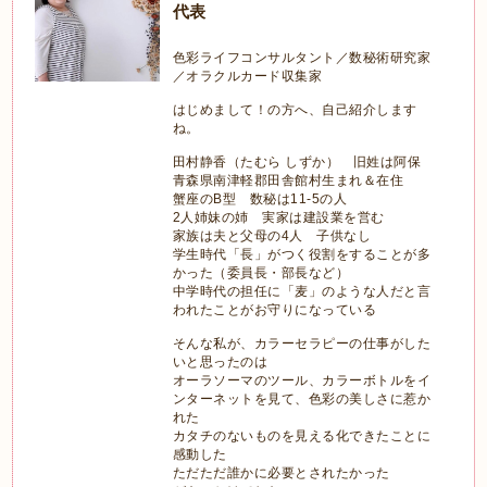
代表
色彩ライフコンサルタント／数秘術研究家
／オラクルカード収集家
はじめまして！の方へ、自己紹介します
ね。
田村静香（たむら しずか） 旧姓は阿保
青森県南津軽郡田舎館村生まれ＆在住
蟹座のB型 数秘は11-5の人
2人姉妹の姉 実家は建設業を営む
家族は夫と父母の4人 子供なし
学生時代「長」がつく役割をすることが多
かった（委員長・部長など）
中学時代の担任に「麦」のような人だと言
われたことがお守りになっている
そんな私が、カラーセラピーの仕事がした
いと思ったのは
オーラソーマのツール、カラーボトルをイ
ンターネットを見て、色彩の美しさに惹か
れた
カタチのないものを見える化できたことに
感動した
ただただ誰かに必要とされたかった