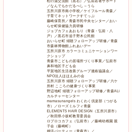
松の湯交流館（黒石）／弘前若者サポート
／なんでもかだるべし～うら
五所川原市南小学校／ケイフルール青森／
子育てネットワークすてっぷ
藤崎保育所／青森市民中央センター／おい
らせ町保健協力員研修
ジョブカフェあおもり（青森・弘前・八
戸）／黒石市追子野木公民館
おいらせ町 傾聴フォローアップ研修／青森
市森林博物館ふれあいデー
五所川原市 カラーコミュニケーションワー
クショップ
青森市こどもの居場所づくり事業／弘前市
鼻和地区子ども会
平賀地区生活改善グループ連絡協議会／
NPO法人ほほえみの会
五所川原市 傾聴フォローアップ研修／六ケ
所村 こころの健康づくり事業
野辺地町 傾聴フォローアップ研修／青森ALi
カルチャーセンター
mamasunangels わくわく倶楽部（つがる
市）／ローズミルフィ青森
ELEMENTS HAIR DESIGN（五所川原市）
／秋田県小坂町教育委員会
ロプロコカフェ（弘前市）／藤崎幼稚園 親
子会（藤崎町）
婚活パーティー（青森市）／