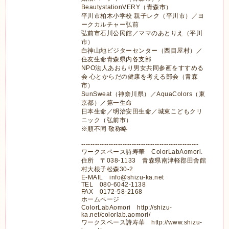
BeautystationVERY（青森市）
平川市柏木小学校 親子レク（平川市）／ヨ
ークカルチャー弘前
弘前市石川公民館／ママのあとりえ（平川
市）
白神山地ビジターセンター（西目屋村）／
住友生命青森県内各支部
NPO法人あおもり男女共同参画をすすめる
会 心とからだの健康を考える部会（青森
市）
SunSweat（神奈川県）／AquaColors（東
京都）／第一生命
日本生命／明治安田生命／城東こどもクリ
ニック（弘前市）
※順不同 敬称略
---------------------------------------------------
ワークスペース詩寿華 ColorLabAomori.
住所 〒038-1133 青森県南津軽郡田舎館
村大根子松森30-2
E-MAIL info@shizu-ka.net
TEL 080-6042-1138
FAX 0172-58-2168
ホームページ
ColorLabAomori http://shizu-
ka.net/colorlab.aomori/
ワークスペース詩寿華 http://www.shizu-