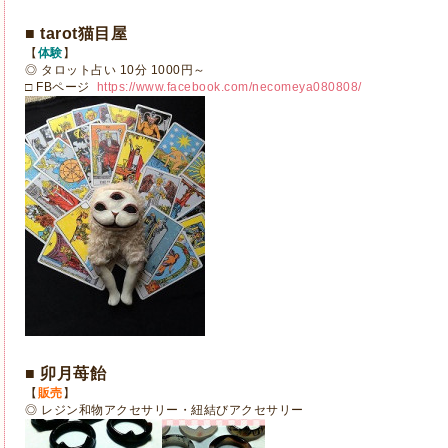
■ tarot猫目屋
【
体験
】
◎ タロット占い 10分 1000円～
□ FBページ
https://www.facebook.com/necomeya080808/
■ 卯月苺飴
【
販売
】
◎ レジン和物アクセサリー・紐結びアクセサリー