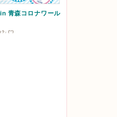
in 青森コロナワール
」(^^)