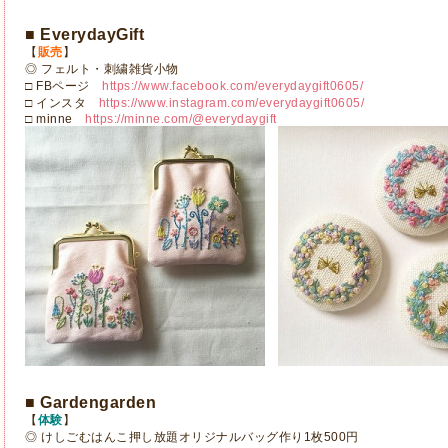
■ EverydayGift
【
販売
】
◎ フェルト・刺繍雑貨小物
□ FBページ
https://www.facebook.com/everydaygift0605/
□ インスタ
https://www.instagram.com/everydaygift0605/
□ minne
https://minne.com/@everydaygift
■ Gardengarden
【
体験
】
◎ けしごむはんこ押し放題オリジナルバッグ作り1枚500円