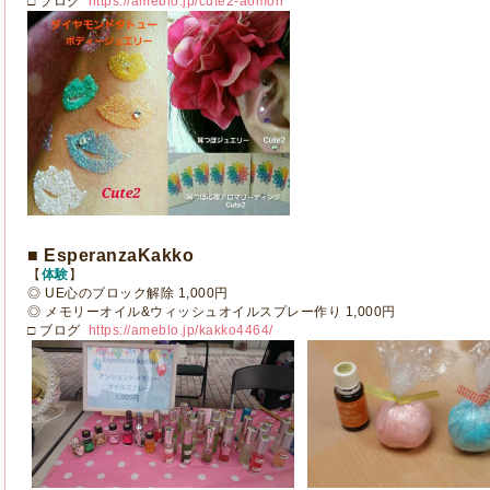
□ ブログ
https://ameblo.jp/cute2-aomori
■ EsperanzaKakko
【
体験
】
◎ UE心のブロック解除 1,000円
◎ メモリーオイル&ウィッシュオイルスプレー作り 1,000円
□ ブログ
https://ameblo.jp/kakko4464/