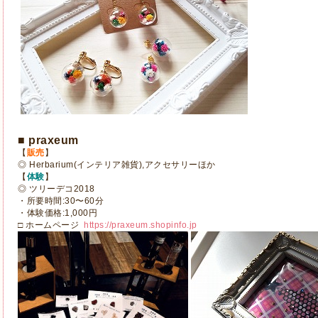
■ praxeum
【
販売
】
◎ Herbarium(インテリア雑貨),アクセサリーほか
【
体験
】
◎ ツリーデコ2018
・所要時間:30〜60分
・体験価格:1,000円
□ ホームページ
https://praxeum.shopinfo.jp