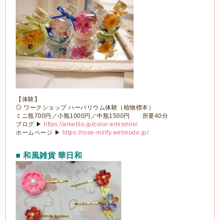
【体験】
◎ ワークショップ ハーバリウム体験（植物標本）
ミニ瓶700円／小瓶1000円／中瓶1500円 所要40分
ブログ ▶
https://ameblo.jp/color-emismile/
ホームページ ▶
https://rose-millfy.webnode.jp/
■ 和風雑貨 華日和