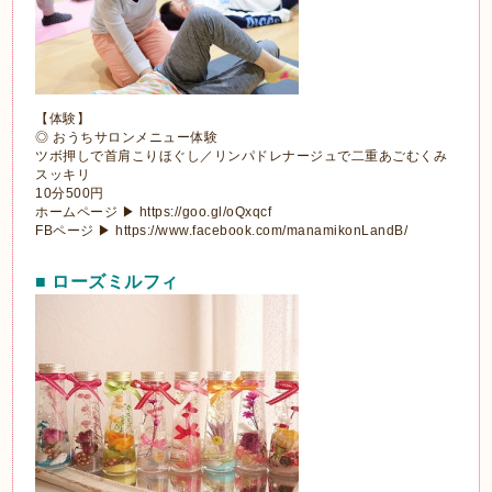
【体験】
◎ おうちサロンメニュー体験
ツボ押しで首肩こりほぐし／リンパドレナージュで二重あごむくみ
スッキリ
10分500円
ホームページ ▶ https://goo.gl/oQxqcf
FBページ ▶ https://www.facebook.com/manamikonLandB/
■ ローズミルフィ