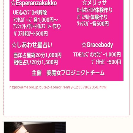
https://ameblo.jp/cute2-aomori/entry-12357862358.html