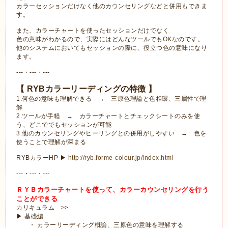
カラーセッションだけなく他のカウンセリングなどと併用もできま
す。
また、カラーチャートを使ったセッションだけでなく
色の意味がわかるので、実際にはどんなツールでもOKなのです。
他のシステムにおいてもセッションの際に、役立つ色の意味になり
ます。
---・---・---
【 RYBカラーリーディングの特徴 】
1.何色の意味も理解できる → 三原色理論と色相環、三属性で理
解
2.ツールが手軽 → カラーチャートとチェックシートのみを使
う、どこででもセッションが可能
3.他のカウンセリングやヒーリングとの併用がしやすい → 色を
使うことで理解が深まる
RYBカラーHP ▶
http://ryb.forme-colour.jp/index.html
---・---・---
ＲＹＢカラーチャートを使って、カラーカウンセリングを行う
ことができる
カリキュラム >>
▶ 基礎編
・ カラーリーディング概論、三原色の意味を理解する