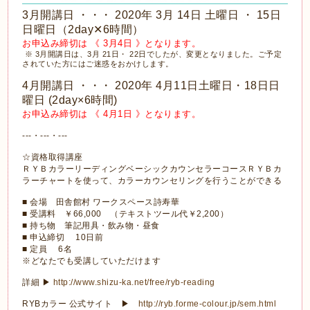
3月開講日 ・・・ 2020年 3月 14日 土曜日 ・ 15日
日曜日（2day✕6時間）
お申込み締切は 《 3月4日 》となります。
※ 3月開講日は、3月 21日・ 22日でしたが、変更となりました。ご予定
されていた方にはご迷惑をおかけします。
4月開講日 ・・・ 2020年 4月11日土曜日・18日日
曜日 (2day×6時間)
お申込み締切は 《 4月1日 》となります。
---・---・---
☆資格取得講座
ＲＹＢカラーリーディングベーシックカウンセラーコースＲＹＢカ
ラーチャートを使って、カラーカウンセリングを行うことができる
■ 会場 田舎館村 ワークスペース詩寿華
■ 受講料 ￥66,000 （テキストツール代￥2,200）
■ 持ち物 筆記用具・飲み物・昼食
■ 申込締切 10日前
■ 定員 6名
※どなたでも受講していただけます
詳細 ▶
http://www.shizu-ka.net/free/ryb-reading
RYBカラー 公式サイト ▶
http://ryb.forme-colour.jp/sem.html